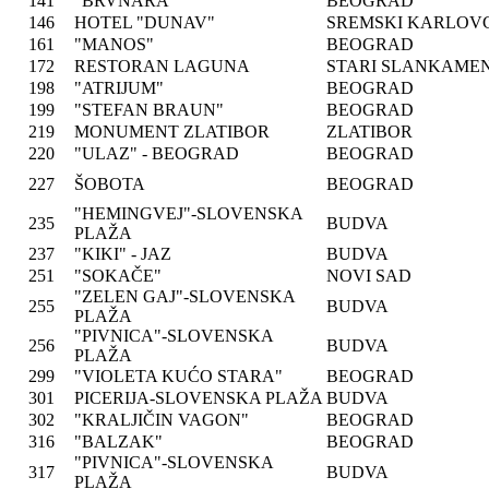
141
"BRVNARA"
BEOGRAD
146
HOTEL "DUNAV"
SREMSKI KARLOV
161
"MANOS"
BEOGRAD
172
RESTORAN LAGUNA
STARI SLANKAME
198
"ATRIJUM"
BEOGRAD
199
"STEFAN BRAUN"
BEOGRAD
219
MONUMENT ZLATIBOR
ZLATIBOR
220
"ULAZ" - BEOGRAD
BEOGRAD
227
ŠOBOTA
BEOGRAD
"HEMINGVEJ"-SLOVENSKA
235
BUDVA
PLAŽA
237
"KIKI" - JAZ
BUDVA
251
"SOKAČE"
NOVI SAD
"ZELEN GAJ"-SLOVENSKA
255
BUDVA
PLAŽA
"PIVNICA"-SLOVENSKA
256
BUDVA
PLAŽA
299
"VIOLETA KUĆO STARA"
BEOGRAD
301
PICERIJA-SLOVENSKA PLAŽA
BUDVA
302
"KRALJIČIN VAGON"
BEOGRAD
316
"BALZAK"
BEOGRAD
"PIVNICA"-SLOVENSKA
317
BUDVA
PLAŽA