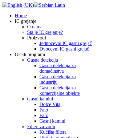
Home
IC grejanje
O nama
Šta je IC grejanje?
Proizvodi
Jednocevni IC gasni grejač
Dvocevni IC gasni grejač
Ostali programi
Gasna detekcija
Gasna detekcija za
domaćinstva
Gasna detekcija za
industriju
Gasna detekcija za
komercijalne objekte
Gasni kamini
Dolce Vita
Falo
Faro
Gasni kamini
Filteri za vodu
Kućišta filtera
Ulošci i punjenja za