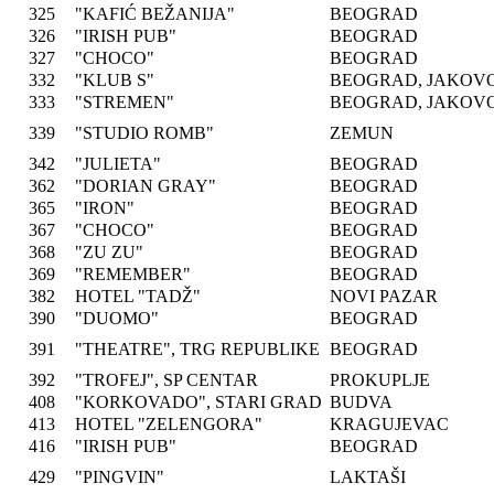
325
"KAFIĆ BEŽANIJA"
BEOGRAD
326
"IRISH PUB"
BEOGRAD
327
"CHOCO"
BEOGRAD
332
"KLUB S"
BEOGRAD, JAKOV
333
"STREMEN"
BEOGRAD, JAKOV
339
"STUDIO ROMB"
ZEMUN
342
"JULIETA"
BEOGRAD
362
"DORIAN GRAY"
BEOGRAD
365
"IRON"
BEOGRAD
367
"CHOCO"
BEOGRAD
368
"ZU ZU"
BEOGRAD
369
"REMEMBER"
BEOGRAD
382
HOTEL "TADŽ"
NOVI PAZAR
390
"DUOMO"
BEOGRAD
391
"THEATRE", TRG REPUBLIKE
BEOGRAD
392
"TROFEJ", SP CENTAR
PROKUPLJE
408
"KORKOVADO", STARI GRAD
BUDVA
413
HOTEL "ZELENGORA"
KRAGUJEVAC
416
"IRISH PUB"
BEOGRAD
429
"PINGVIN"
LAKTAŠI