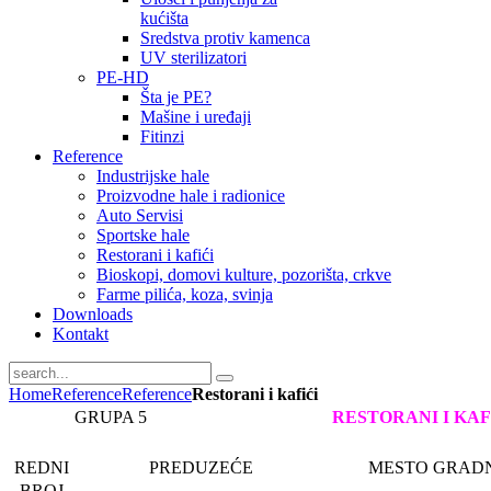
kućišta
Sredstva protiv kamenca
UV sterilizatori
PE-HD
Šta je PE?
Mašine i uređaji
Fitinzi
Reference
Industrijske hale
Proizvodne hale i radionice
Auto Servisi
Sportske hale
Restorani i kafići
Bioskopi, domovi kulture, pozorišta, crkve
Farme pilića, koza, svinja
Downloads
Kontakt
Home
Reference
Reference
Restorani i kafići
GRUPA 5
RESTORANI I KAF
REDNI
PREDUZEĆE
MESTO GRAD
BROJ