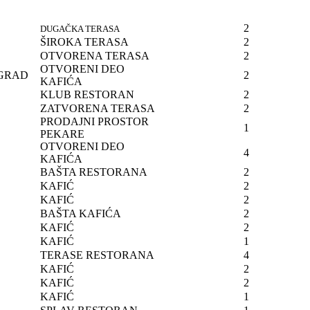
2
DUGAČKA TERASA
ŠIROKA TERASA
2
OTVORENA TERASA
2
OTVORENI DEO
OGRAD
2
KAFIĆA
KLUB RESTORAN
2
ZATVORENA TERASA
2
PRODAJNI PROSTOR
1
PEKARE
OTVORENI DEO
4
KAFIĆA
BAŠTA RESTORANA
2
KAFIĆ
2
KAFIĆ
2
BAŠTA KAFIĆA
2
KAFIĆ
2
KAFIĆ
1
TERASE RESTORANA
4
KAFIĆ
2
KAFIĆ
2
KAFIĆ
1