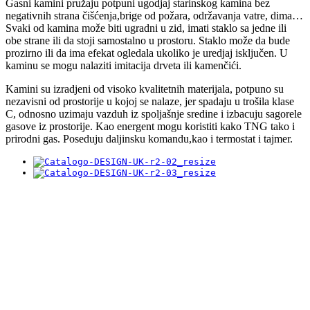
Gasni kamini pružaju potpuni ugodjaj starinskog kamina bez
negativnih strana čišćenja,brige od požara, održavanja vatre, dima…
Svaki od kamina može biti ugradni u zid, imati staklo sa jedne ili
obe strane ili da stoji samostalno u prostoru. Staklo može da bude
prozirno ili da ima efekat ogledala ukoliko je uredjaj isključen. U
kaminu se mogu nalaziti imitacija drveta ili kamenčići.
Kamini su izradjeni od visoko kvalitetnih materijala, potpuno su
nezavisni od prostorije u kojoj se nalaze, jer spadaju u trošila klase
C, odnosno uzimaju vazduh iz spoljašnje sredine i izbacuju sagorele
gasove iz prostorije. Kao energent mogu koristiti kako TNG tako i
prirodni gas. Poseduju daljinsku komandu,kao i termostat i tajmer.