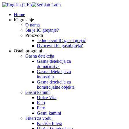
Home
IC grejanje
O nama
Šta je IC grejanje?
Proizvodi
Jednocevni IC gasni grejač
Dvocevni IC gasni grejač
Ostali programi
Gasna detekcija
Gasna detekcija za
domaćinstva
Gasna detekcija za
industriju
Gasna detekcija za
komercijalne objekte
Gasni kamini
Dolce Vita
Falo
Faro
Gasni kamini
Filteri za vodu
Kućišta filtera
Ulošci i punjenja za