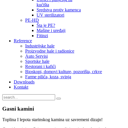
kućišta
Sredstva protiv kamenca
UV sterilizatori
PE-HD
Šta je PE?
Mašine i uređaji
Fitinzi
Reference
Industrijske hale
Proizvodne hale i radionice
Auto Servisi
Sportske hale
Restorani i kafići
Bioskopi, domovi kulture, pozorišta, crkve
Farme pilića, koza, svinja
Downloads
Kontakt
Gasni kamini
Toplina I lepota starinskog kamina uz savremeni dizajn!