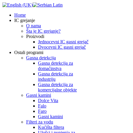
Home
IC grejanje
O nama
Šta je IC grejanje?
Proizvodi
Jednocevni IC gasni grejač
Dvocevni IC gasni grejač
Ostali programi
Gasna detekcija
Gasna detekcija za
domaćinstva
Gasna detekcija za
industriju
Gasna detekcija za
komercijalne objekte
Gasni kamini
Dolce Vita
Falo
Faro
Gasni kamini
Filteri za vodu
Kućišta filtera
Ulošci i punjenja za