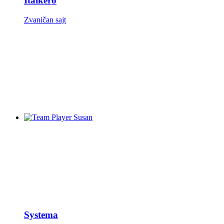
Italkero
Zvaničan sajt
Systema