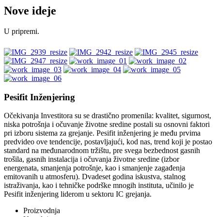
Nove ideje
U pripremi.
Pesifit Inženjering
Očekivanja Investitora su se drastično promenila: kvalitet, sigurnost,
niska potrošnja i očuvanje životne sredine postali su osnovni faktori
pri izboru sistema za grejanje. Pesifit inženjering je među prvima
predvideo ove tendencije, postavljajući, kod nas, trend koji je postao
standard na međunarodnom tržištu, pre svega bezbednost gasnih
trošila, gasnih instalacija i očuvanja životne sredine (izbor
energenata, smanjenja potrošnje, kao i smanjenje zagađenja
emitovanih u atmosferu). Dvadeset godina iskustva, stalnog
istraživanja, kao i tehničke podrške mnogih instituta, učinilo je
Pesifit inženjering liderom u sektoru IC grejanja.
Proizvodnja