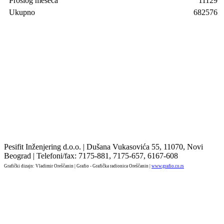
Prošlog meseca
11129
Ukupno
682576
Pesifit Inženjering d.o.o. | Dušana Vukasovića 55, 11070, Novi
Beograd | Telefoni/fax: 7175-881, 7175-657, 6167-608
Grafički dizajn: Vladimir Oreščanin | Grafio - Grafička radionica Oreščanin |
www.grafio.co.rs