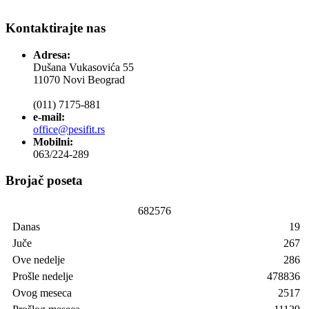
Kontaktirajte nas
Adresa:
Dušana Vukasovića 55
11070 Novi Beograd
(011) 7175-881
e-mail:
office@pesifit.rs
Mobilni:
063/224-289
Brojač poseta
6
8
2
5
7
6
Danas
19
Juče
267
Ove nedelje
286
Prošle nedelje
478836
Ovog meseca
2517