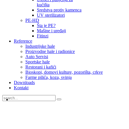
kućišta
Sredstva protiv kamenca
UV sterilizatori
PE-HD
Šta je PE?
Mašine i uređaji
Fitinzi
Reference
Industrijske hale
Proizvodne hale i radionice
Auto Servisi
Sportske hale
Restorani i kafići
Bioskopi, domovi kulture, pozorišta, crkve
Farme pilića, koza, svinja
Downloads
Kontakt